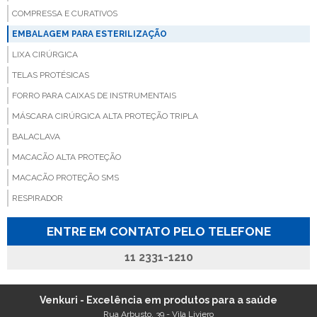
COMPRESSA E CURATIVOS
EMBALAGEM PARA ESTERILIZAÇÃO
LIXA CIRÚRGICA
TELAS PROTÉSICAS
FORRO PARA CAIXAS DE INSTRUMENTAIS
MÁSCARA CIRÚRGICA ALTA PROTEÇÃO TRIPLA
BALACLAVA
MACACÃO ALTA PROTEÇÃO
MACACÃO PROTEÇÃO SMS
RESPIRADOR
ENTRE EM CONTATO PELO TELEFONE
11 2331-1210
Venkuri - Excelência em produtos para a saúde
Rua Arbusto, 39 - Vila Liviero