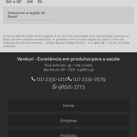
GO e DF
AM
PA
Selecione a região do
Brasil
O conteúdo do texto desta página é de direito reservado. Sua reprodução, parcial ou
total, mesmo citando nossos links, é proibida sem a autorização do autor. Crime de
violação de direito autoral – artigo 184 do Código Penal –
Lei 9610/98 - Lei de direitos
autorais
.
Venkuri - Excelência em produtos para a saúde
Rua Arbusto, 39 - Vila Liviero
São Paulo-SP - CEP: 04186-130
(11) 2331-1210
(11) 2331-2579
98521-3773
Home
Empresa
Produtos