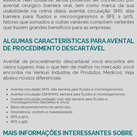
estetica. Não obstante, ainda podendo ser conhecido por
avental cirúrgico barreira viral, tem como marca da sua
usabilidade na rotina diária avental circulação SMS: alta
barreira para fluidos e microorganismos e BFE ≥ 90%,
fatores que somados a outras variáveis compõem vertentes
que trazem grandes benefícios para as empresas.
ALGUMAS CARACTERÍSTICAS PARA AVENTAL
DE PROCEDIMENTO DESCARTÁVEL
Avental de procedimento descartável
você encontra em
vários lugares, mas o que tem de melhor no mercado você
encontra na Venkuri Industria de Produtos Médicos. Veja
abaixo nossos diferenciais:
Avental circulação SMS: alta barreira para fluidos e microorganismos;
Avental circulação SSMMMS: barreira para fluidos e microorganismos;
Avental circulação proteção viral: alta barreira para fluidos e
microorganismos (bactérias e vírus);
Baixo desprendimento de partículas;
Resistência, conforto e maleabilidade;
BFE ≥ 90%;
BFE ≥ 99%.
MAIS INFORMAÇÕES INTERESSANTES SOBRE